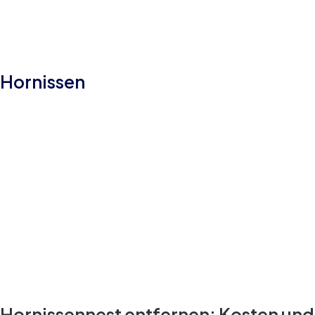
Hornissen
Hornissennest entfernen: Kosten und