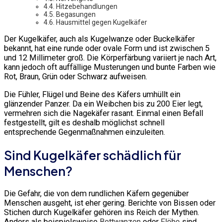
Hitzebehandlungen
Begasungen
Hausmittel gegen Kugelkäfer
Der Kugelkäfer, auch als Kugelwanze oder Buckelkäfer
bekannt, hat eine runde oder ovale Form und ist zwischen 5
und 12 Millimeter groß. Die Körperfärbung variiert je nach Art,
kann jedoch oft auffällige Musterungen und bunte Farben wie
Rot, Braun, Grün oder Schwarz aufweisen.
Die Fühler, Flügel und Beine des Käfers umhüllt ein
glänzender Panzer. Da ein Weibchen bis zu 200 Eier legt,
vermehren sich die Nagekäfer rasant. Einmal einen Befall
festgestellt, gilt es deshalb möglichst schnell
entsprechende Gegenmaßnahmen einzuleiten.
Sind Kugelkäfer schädlich für
Menschen?
Die Gefahr, die von dem rundlichen Käfern gegenüber
Menschen ausgeht, ist eher gering. Berichte von Bissen oder
Stichen durch Kugelkäfer gehören ins Reich der Mythen.
Anders als beispielsweise
Bettwanzen
oder
Flöhe
sind