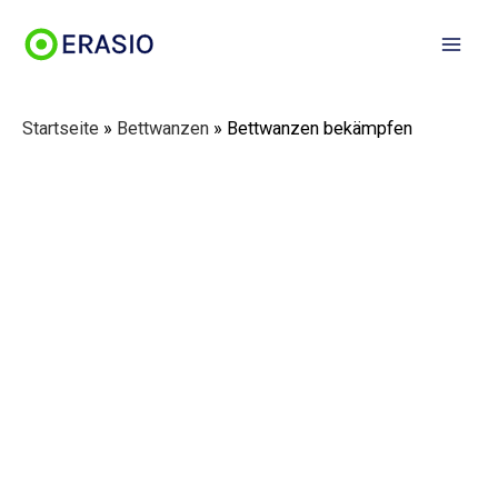
Zum
Mai
Inhalt
Men
springen
Startseite
»
Bettwanzen
»
Bettwanzen bekämpfen