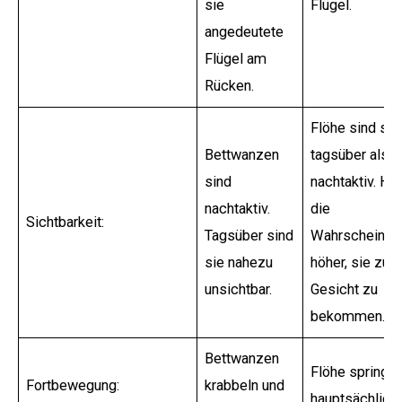
sie
Flügel.
angedeutete
Flügel am
Rücken.
Flöhe sind so
Bettwanzen
tagsüber als 
sind
nachtaktiv. Hie
nachtaktiv.
die
Sichtbarkeit:
Tagsüber sind
Wahrscheinlic
sie nahezu
höher, sie zu
unsichtbar.
Gesicht zu
bekommen.
Bettwanzen
Flöhe springe
Fortbewegung:
krabbeln und
hauptsächlich.