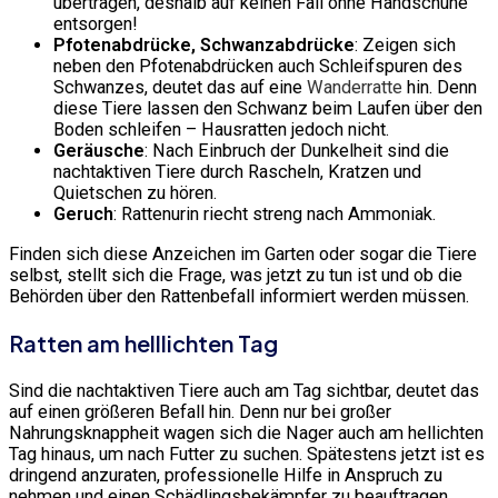
übertragen, deshalb auf keinen Fall ohne Handschuhe
entsorgen!
Pfotenabdrücke, Schwanzabdrücke
: Zeigen sich
neben den Pfotenabdrücken auch Schleifspuren des
Schwanzes, deutet das auf eine
Wanderratte
hin. Denn
diese Tiere lassen den Schwanz beim Laufen über den
Boden schleifen – Hausratten jedoch nicht.
Geräusche
: Nach Einbruch der Dunkelheit sind die
nachtaktiven Tiere durch Rascheln, Kratzen und
Quietschen zu hören.
Geruch
: Rattenurin riecht streng nach Ammoniak.
Finden sich diese Anzeichen im Garten oder sogar die Tiere
selbst, stellt sich die Frage, was jetzt zu tun ist und ob die
Behörden über den Rattenbefall informiert werden müssen.
Ratten am helllichten Tag
Sind die nachtaktiven Tiere auch am Tag sichtbar, deutet das
auf einen größeren Befall hin. Denn nur bei großer
Nahrungsknappheit wagen sich die Nager auch am hellichten
Tag hinaus, um nach Futter zu suchen. Spätestens jetzt ist es
dringend anzuraten, professionelle Hilfe in Anspruch zu
nehmen und einen Schädlingsbekämpfer zu beauftragen.