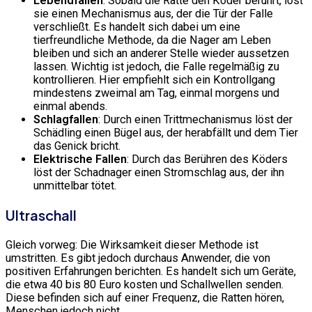
Lebendfallen
: Sobald die Ratte den Köder berührt, löst
sie einen Mechanismus aus, der die Tür der Falle
verschließt. Es handelt sich dabei um eine
tierfreundliche Methode, da die Nager am Leben
bleiben und sich an anderer Stelle wieder aussetzen
lassen. Wichtig ist jedoch, die Falle regelmäßig zu
kontrollieren. Hier empfiehlt sich ein Kontrollgang
mindestens zweimal am Tag, einmal morgens und
einmal abends.
Schlagfallen
: Durch einen Trittmechanismus löst der
Schädling einen Bügel aus, der herabfällt und dem Tier
das Genick bricht.
Elektrische Fallen
: Durch das Berühren des Köders
löst der Schadnager einen Stromschlag aus, der ihn
unmittelbar tötet.
Ultraschall
Gleich vorweg: Die Wirksamkeit dieser Methode ist
umstritten. Es gibt jedoch durchaus Anwender, die von
positiven Erfahrungen berichten. Es handelt sich um Geräte,
die etwa 40 bis 80 Euro kosten und Schallwellen senden.
Diese befinden sich auf einer Frequenz, die Ratten hören,
Menschen jedoch nicht.