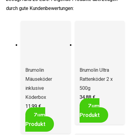
durch gute Kundenbewertungen:
Brumolin
Brumolin Ultra
Mäuseköder
Rattenköder 2 x
inklusive
500g
Köderbox
34,88
€
Zum
11,99
€
Zum
Produkt
Produkt