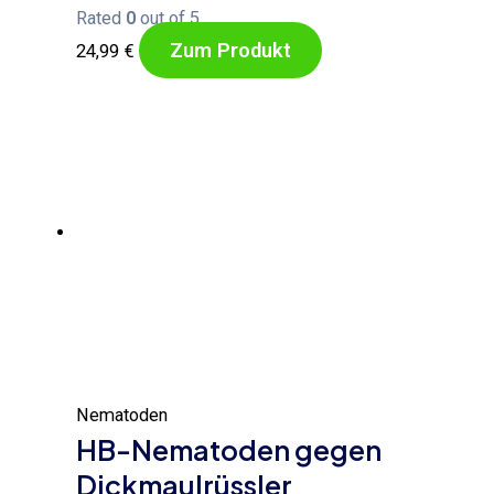
Rated
0
out of 5
Zum Produkt
24,99
€
Nematoden
HB-Nematoden gegen
Dickmaulrüssler