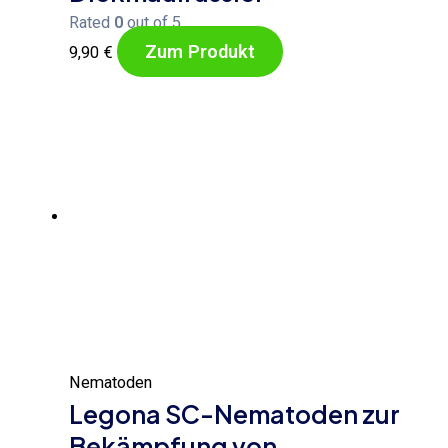
Rated
0
out of 5
Zum Produkt
9,90
€
Nematoden
Legona SC-Nematoden zur
Bekämpfung von