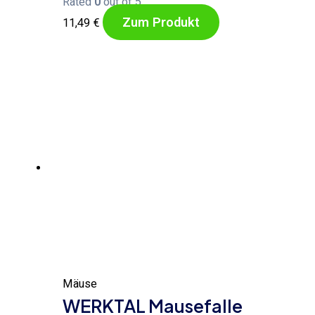
Rated
0
out of 5
Zum Produkt
11,49
€
Mäuse
WERKTAL Mausefalle