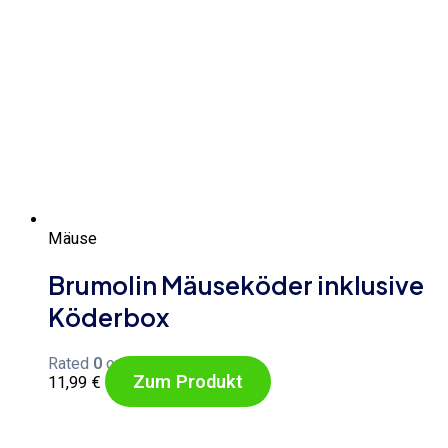
Mäuse
Brumolin Mäuseköder inklusive
Köderbox
Rated
0
out of 5
Zum Produkt
11,99
€