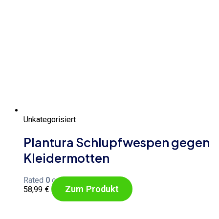
Unkategorisiert
Plantura Schlupfwespen gegen
Kleidermotten
Rated
0
out of 5
Zum Produkt
58,99
€