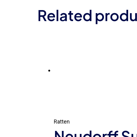
Related prod
Ratten
Neudorff S