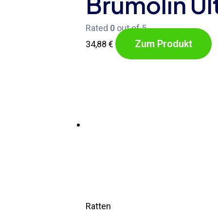
Brumolin Ul
Rated
0
out of 5
Zum Produkt
34,88
€
Ratten