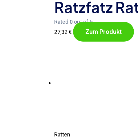
Ratzfatz Ra
Rated
0
out of 5
Zum Produkt
27,32
€
Ratten