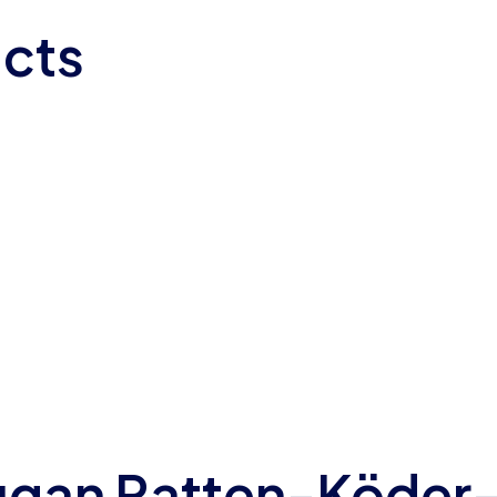
ucts
ugan Ratten-Köder