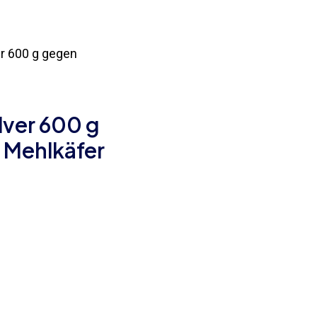
er 600 g gegen
lver 600 g
 Mehlkäfer