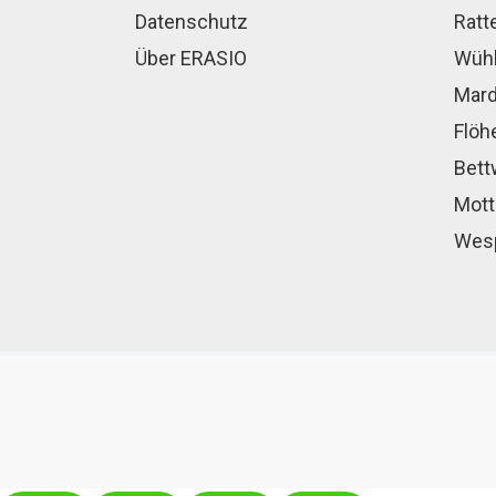
Datenschutz
Ratt
Über ERASIO
Wühl
Mard
Flöh
Bett
Mott
Wesp