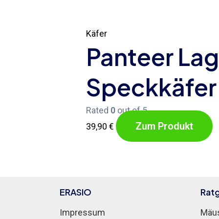
Käfer
Panteer Lag
Speckkäfer
Rated
0
out of 5
Zum Produkt
39,90
€
ERASIO
Rat
Impressum
Mäus