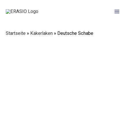
Zum
Mai
Inhalt
Men
springen
Startseite
»
Kakerlaken
»
Deutsche Schabe