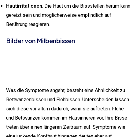
Hautirritationen
: Die Haut um die Bissstellen herum kann
gereizt sein und möglicherweise empfindlich auf
Berührung reagieren.
Bilder von Milbenbissen
Meist kommt
Kinder, die
Häufig beißen
es zu mehreren
draußen im
Grasmilben am
Bissen
Gras spielen,
Knöchel zu
gleichzeitig, da
sind häufig
die Milben in
betroffen
Gruppen
Was die Symptome angeht, besteht eine Ähnlichkeit zu
angreifen
Bettwanzenbissen
und
Flohbissen
. Unterscheiden lassen
sich diese vor allem dadurch, wann sie auftreten. Flöhe
und Bettwanzen kommen im Hausinneren vor. Ihre Bisse
treten über einen längeren Zeitraum auf. Symptome wie
eine juckende Kopfhaut hingegen deuten eher auf