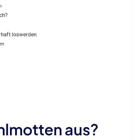
n
ich?
rhaft loswerden
en
hlmotten aus?